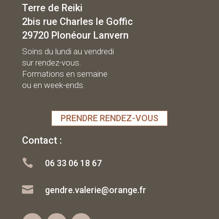
Terre de Reiki
2bis rue Charles le Goffic
29720 Plonéour Lanvern
Soins du lundi au vendredi
sur rendez-vous.
Formations en semaine
ou en week-ends.
PRENDRE RENDEZ-VOUS
Contact :

06 33 06 18 67

gendre.valerie@orange.fr