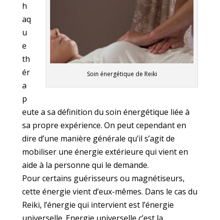
h
aq
u
e
th
ér
Soin énergétique de Reiki
a
p
eute a sa définition du soin énergétique liée à
sa propre expérience. On peut cependant en
dire d’une manière générale qu’il s’agit de
mobiliser une énergie extérieure qui vient en
aide à la personne qui le demande.
Pour certains guérisseurs ou magnétiseurs,
cette énergie vient d’eux-mêmes. Dans le cas du
Reiki, l’énergie qui intervient est l’énergie
universelle. Energie universelle c’est la