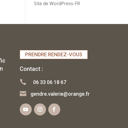
Site de WordPress-FR
PRENDRE RENDEZ-VOUS
fic
rn
Contact :

06 33 06 18 67

gendre.valerie@orange.fr