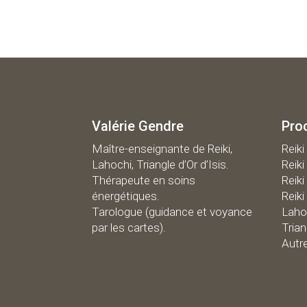
Valérie Gendre
Pro
Maître-enseignante de Reiki,
R
eiki
Lahochi, Triangle d’Or d’Isis.
Reiki
Thérapeute en soins
Reiki
énergétiques.
Reiki
Tarologue (guidance et voyance
Laho
par les cartes).
Trian
Autr