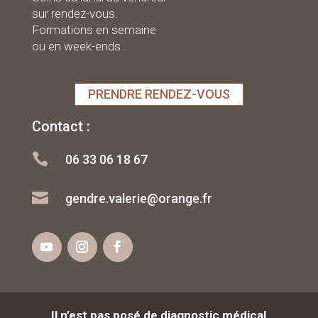
sur rendez-vous.
Formations en semaine
ou en week-ends.
PRENDRE RENDEZ-VOUS
Contact :

06 33 06 18 67

gendre.valerie@orange.fr
Il n’est pas posé de diagnostic médical