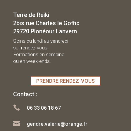
Terre de Reiki
2bis rue Charles le Goffic
29720 Plonéour Lanvern
Soins du lundi au vendredi
sur rendez-vous.
Formations en semaine
ou en week-ends.
PRENDRE RENDEZ-VOUS
Contact :

06 33 06 18 67

gendre.valerie@orange.fr