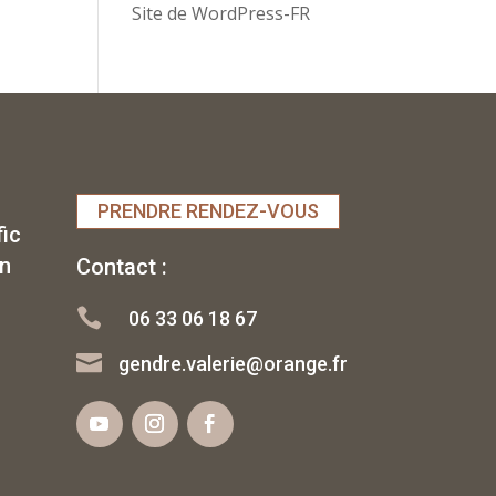
Site de WordPress-FR
PRENDRE RENDEZ-VOUS
fic
rn
Contact :

06 33 06 18 67

gendre.valerie@orange.fr