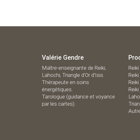
Valérie Gendre
Pro
Maître-enseignante de Reiki,
R
eiki
Lahochi, Triangle d’Or d’Isis.
Reiki
Thérapeute en soins
Reiki
énergétiques.
Reiki
Tarologue (guidance et voyance
Laho
par les cartes).
Trian
Autr