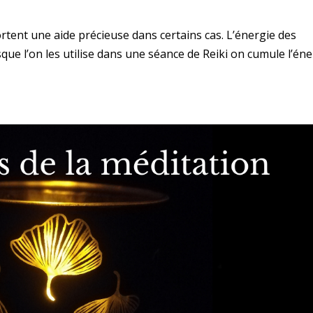
rtent une aide précieuse dans certains cas. L’énergie des
rsque l’on les utilise dans une séance de Reiki on cumule l’én