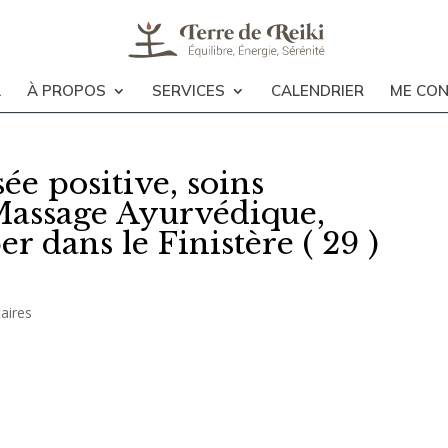
L
À PROPOS
SERVICES
CALENDRIER
ME CO
ée positive, soins
Massage Ayurvédique,
 dans le Finistère ( 29 )
aires