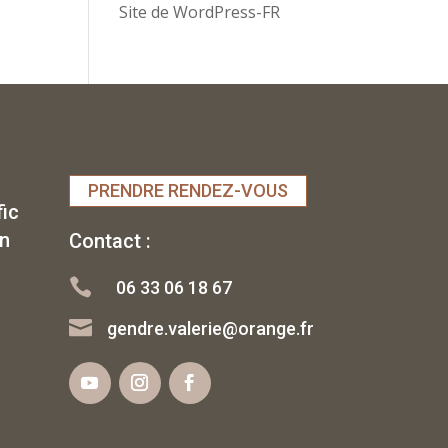
Site de WordPress-FR
PRENDRE RENDEZ-VOUS
fic
rn
Contact :

06 33 06 18 67

gendre.valerie@orange.fr