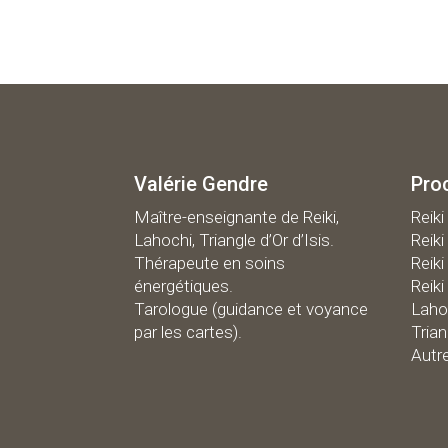
Valérie Gendre
Pro
Maître-enseignante de Reiki,
R
eiki
Lahochi, Triangle d’Or d’Isis.
Reiki
Thérapeute en soins
Reiki
énergétiques.
Reiki
Tarologue (guidance et voyance
Laho
par les cartes).
Trian
Autr