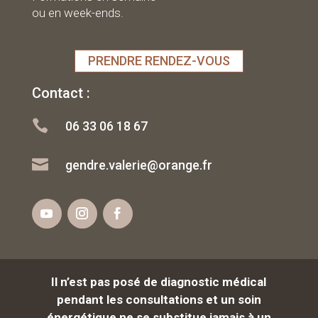
ou en week-ends.
PRENDRE RENDEZ-VOUS
Contact :

06 33 06 18 67

gendre.valerie@orange.fr
Il n’est pas posé de diagnostic médical
pendant les consultations et un soin
énergétique
ne se substitue jamais à un