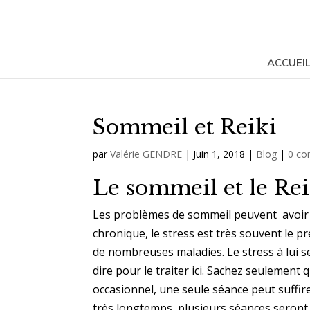
ACCUEI
Sommeil et Reiki
par
Valérie GENDRE
|
Juin 1, 2018
|
Blog
|
0 co
Le sommeil et le Rei
Les problèmes de sommeil peuvent avoir 
chronique, le stress est très souvent le p
de nombreuses maladies. Le stress à lui seul
dire pour le traiter ici. Sachez seulement qu
occasionnel, une seule séance peut suffire.
très longtemps, plusieurs séances seront