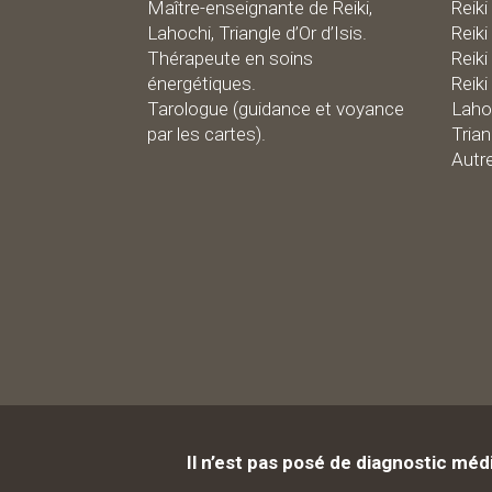
Maître-enseignante de Reiki,
R
eiki
Lahochi, Triangle d’Or d’Isis.
Reiki
Thérapeute en soins
Reiki
énergétiques.
Reiki
Tarologue (guidance et voyance
Laho
par les cartes).
Trian
Autr
Il n’est pas posé de diagnostic méd