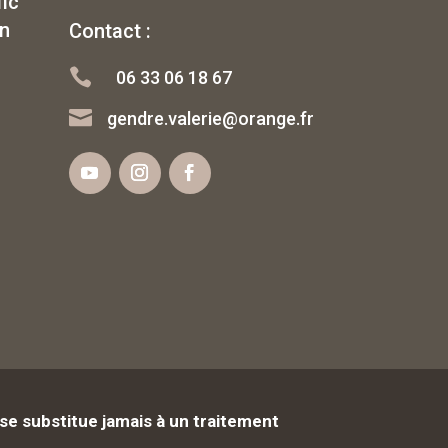
fic
rn
Contact :

06 33 06 18 67

gendre.valerie@orange.fr
se substitue jamais à un traitement