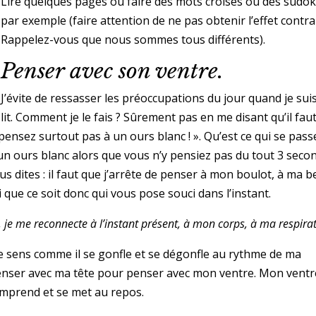
Lire quelques pages ou faire des mots croisés ou des sudo
par exemple (faire attention de ne pas obtenir l’effet contra
Rappelez-vous que nous sommes tous différents).
Penser avec son ventre.
J’évite de ressasser les préoccupations du jour quand je sui
lit. Comment je le fais ? Sûrement pas en me disant qu’il fau
e pensez surtout pas à un ours blanc ! ». Qu’est ce qui se pass
d’un ours blanc alors que vous n’y pensiez pas du tout 3 seco
 dites : il faut que j’arrête de penser à mon boulot, à ma be
ue ce soit donc qui vous pose souci dans l’instant.
je me reconnecte à l’instant présent, à mon corps, à ma respirat
e sens comme il se gonfle et se dégonfle au rythme de ma
 penser avec ma tête pour penser avec mon ventre. Mon ventr
mprend et se met au repos.