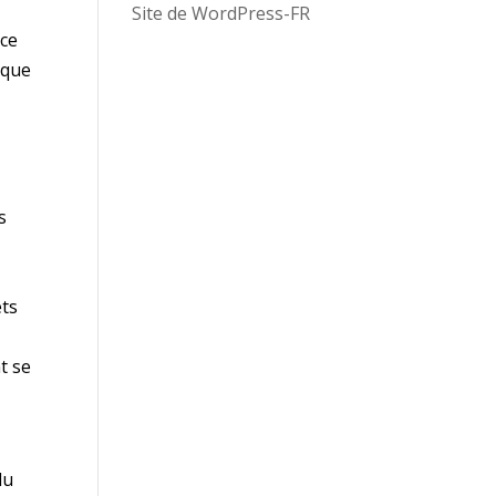
Site de WordPress-FR
ace
 que
s
ets
t se
du